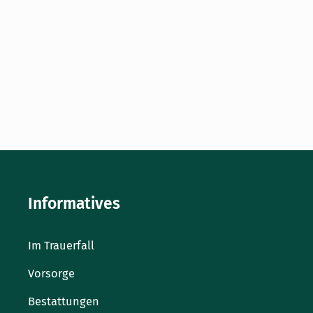
einer Fläche von 92.300 Quadratmetern und rund 16.000
Grabstellen gehört er zugleich zu den größten
Friedhöfen in Wuppertal. Hier finden etwa 230
Beisetzungen pro Jahr statt. Trauerhalle 350 Sitzplätze,
barrierefrei Adresse des Friedhofs Theodor-Fontane-Str.
50 42289 Wuppertal Grabarten • Sarg-Wahlgrab (auch
Weiter lesen »
Informatives
Im Trauerfall
Vorsorge
Bestattungen