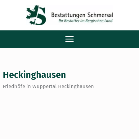
Zum
Main
Inhalt
Menu
springen
Heckinghausen
Friedhöfe in Wuppertal Heckinghausen