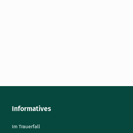
Kurzbeschreibung Nur etwa 300 Meter vom malerischen
Zentrum Langerfelds entfernt wurde der Friedhof
Kohlenstraße im Jahr 1885 wurde er als Ersatz für den
alten Friedhof an der Odoakerstraße angelegt. Seine
Fläche beträgt rund 52.000 m² und bietet etwa 8.400
Grabstellen Raum für Abschied und Gedenken. Etwa 150
Beisetzungen erfolgen hier jährlich. Im Vergleich zu den
[…]
Weiter lesen »
Informatives
Im Trauerfall