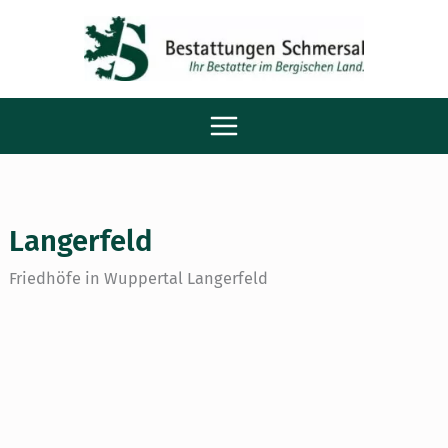
Zum
Main
Inhalt
Menu
springen
Langerfeld
Friedhöfe in Wuppertal Langerfeld