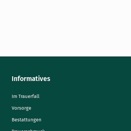
Beyenburg und wurde im Jahr 1896 angelegt. Der
Haupteingang mit seinem schmiedeeisernem Tor
unterteilt die Friedhofsfläche in zwei Abschnitte, und in
der Mitte steht ein Hochkreuz mit Grabstellen für
Geistliche.
Weiter lesen »
Informatives
Im Trauerfall
Vorsorge
Bestattungen